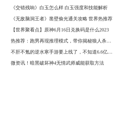
《交错残响》白玉怎么样 白玉强度和技能解析
《无敌脑洞王者》凿壁偷光通关攻略 世界热推荐
【世界聚看点】原神6月16日兑换码是什么2023
热推荐：跑男再现推理模式，带你揭秘狼人杀入门秘诀！
不肝不氪的逆水寒手游要上线了，不知道6.6亿手机玩家能不能顶得住-播报
微资讯！暗黑破坏神4无情武师威能获取方法