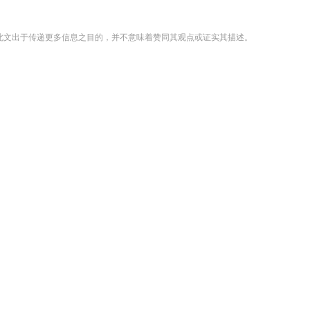
登载此文出于传递更多信息之目的，并不意味着赞同其观点或证实其描述。