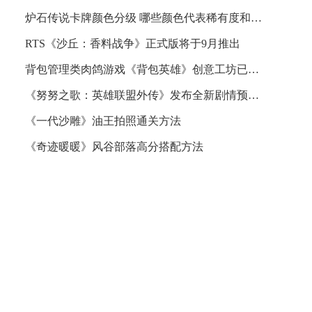
炉石传说卡牌颜色分级 哪些颜色代表稀有度和强度
RTS《沙丘：香料战争》正式版将于9月推出
背包管理类肉鸽游戏《背包英雄》创意工坊已上线！
《努努之歌：英雄联盟外传》发布全新剧情预告 将于今年秋季发售
《一代沙雕》油王拍照通关方法
《奇迹暖暖》风谷部落高分搭配方法