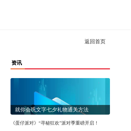
返回首页
资讯
《寻路者》微光苍翠精魂怎么获得？ 微光苍翠精魂获取方法
《蛋仔派对》“寻秘狂欢”派对季重磅开启！