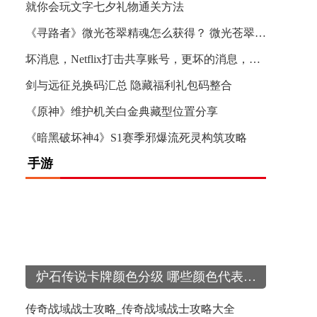
就你会玩文字七夕礼物通关方法
《寻路者》微光苍翠精魂怎么获得？ 微光苍翠精魂获取方法
坏消息，Netflix打击共享账号，更坏的消息，Netflix成功了
剑与远征兑换码汇总 隐藏福利礼包码整合
《原神》维护机关白金典藏型位置分享
《暗黑破坏神4》S1赛季邪爆流死灵构筑攻略
手游
炉石传说卡牌颜色分级 哪些颜色代表稀有度和强度
RTS《沙丘：香料战争》正式版将于9月推出
传奇战域战士攻略_传奇战域战士攻略大全