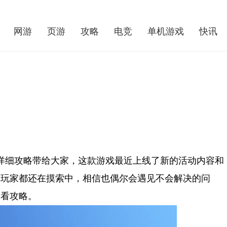
网游
页游
攻略
电竞
单机游戏
快讯
详细攻略带给大家，这款游戏最近上线了新的活动内容和
多玩家都还在摸索中，相信也偶尔会遇见不会解决的问
《蛋仔派对》“寻秘狂欢”派对季重磅开启！
就你会玩文字七夕礼物通关方法
看看攻略。